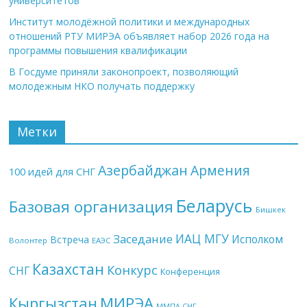
университетов
Институт молодёжной политики и международных
отношений РТУ МИРЭА объявляет набор 2026 года на
программы повышения квалификации
В Госдуме приняли законопроект, позволяющий
молодежным НКО получать поддержку
Метки
Азербайджан
Армения
100 идей для СНГ
Беларусь
Базовая организация
Бишкек
ИАЦ МГУ
Заседание
Исполком
Встреча
Волонтер
ЕАЭС
Казахстан
Конкурс
СНГ
Конференция
МИРЭА
Кыргызстан
ММПА СНГ