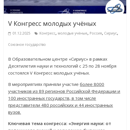
V Конгресс молодых учёных
,
,
,
,
01.12.2025
Конгресс
молодые учёные
Россия
Сириус
Союзное государство
В Образовательном центре «Сириус» в рамках
Десятилетия науки и технологий с 25 по 28 ноября
состоялся V Конгресс молодых учёных.
В мероприятиях приняли участие
более 8000
участников из 89 регионов Российской Федерации и
100 иностранных государств, в том числе
представители 480 российских и 44 иностранных
вузов.
Ключевая тема конгресса: «Энергия науки: от