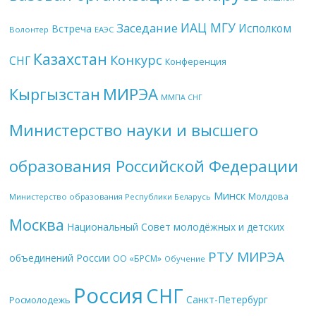
ИАЦ МГУ
Заседание
Исполком
Встреча
Волонтер
ЕАЭС
Казахстан
Конкурс
СНГ
Конференция
МИРЭА
Кыргызстан
ММПА СНГ
Министерство науки и высшего
образования Российской Федерации
Минск
Молдова
Министерство образования Республики Беларусь
Москва
Национальный Совет молодёжных и детских
РТУ МИРЭА
объединений России
ОО «БРСМ»
Обучение
Россия
СНГ
Санкт-Петербург
Росмолодежь